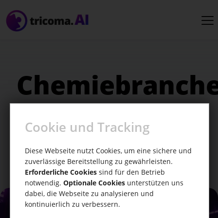
Chemiebranch
Entdecke, wie KI die Chemiebranche
Cookie und Tracking
vorantreibt! Hol dir jetzt die neuesten
Innovationen von tricoma.AI.
Diese Webseite nutzt Cookies, um eine sichere und
zuverlässige Bereitstellung zu gewährleisten.
Erforderliche Cookies
sind für den Betrieb
notwendig.
Optionale Cookies
unterstützen uns
dabei, die Webseite zu analysieren und
kontinuierlich zu verbessern.