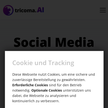
Social Media
Agentur
Cookie und Tracking
Entdecke, wie KI deine Social Media Agentur
Diese Webseite nutzt Cookies, um eine sichere und
vorantreiben kann. Mit tricoma.AI optimierst
zuverlässige Bereitstellung zu gewährleisten.
Erforderliche Cookies
sind für den Betrieb
du deine Performance und erschließt neue
notwendig.
Optionale Cookies
unterstützen uns
Potenziale.
dabei, die Webseite zu analysieren und
kontinuierlich zu verbessern.