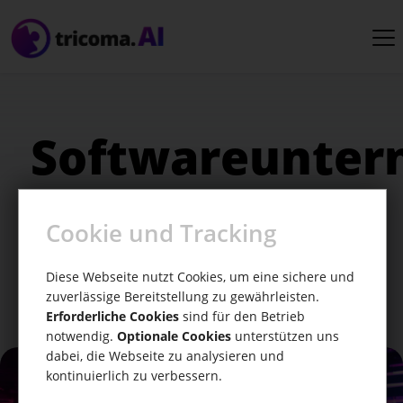
Softwareunte
Entdecke, wie KI Softwareunternehmen
Cookie und Tracking
unterstützen kann. Nutze tricoma.AI für
deine Branche!
Diese Webseite nutzt Cookies, um eine sichere und
zuverlässige Bereitstellung zu gewährleisten.
Erforderliche Cookies
sind für den Betrieb
notwendig.
Optionale Cookies
unterstützen uns
dabei, die Webseite zu analysieren und
kontinuierlich zu verbessern.