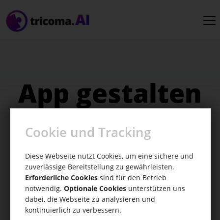
App gestalten
Lass dich von innovativen Ideen inspirieren
Cookie und Tracking
und gestalte deine App einzigartig.
Diese Webseite nutzt Cookies, um eine sichere und
zuverlässige Bereitstellung zu gewährleisten.
Erforderliche Cookies
sind für den Betrieb
notwendig.
Optionale Cookies
unterstützen uns
dabei, die Webseite zu analysieren und
kontinuierlich zu verbessern.