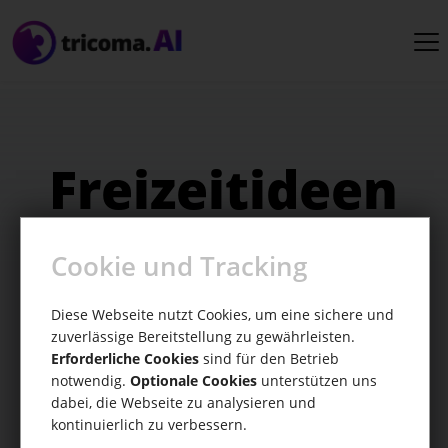
Freizeitideen
Entdecke mit tricoma.AI passende
Cookie und Tracking
Freizeitideen, die zu dir passen und deinen
Alltag bereichern
Diese Webseite nutzt Cookies, um eine sichere und
zuverlässige Bereitstellung zu gewährleisten.
Erforderliche Cookies
sind für den Betrieb
notwendig.
Optionale Cookies
unterstützen uns
dabei, die Webseite zu analysieren und
kontinuierlich zu verbessern.