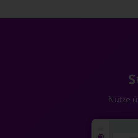
S
Nutze üb