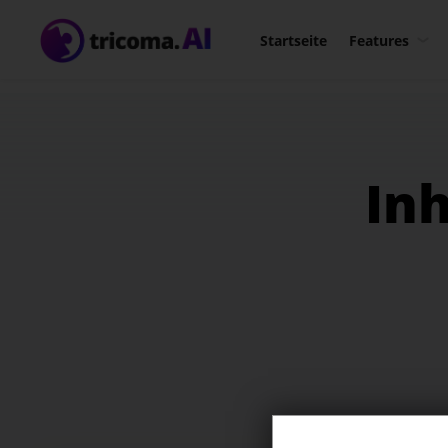
Bl
Startseite
Features
la
Ti
In
Bu