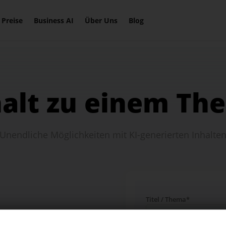
ogartikel schreiben
Hashtags (Tikt
Preise
Business AI
Über Uns
Blog
ssen
Insta...)
kTok Ads
AI Stimmenge
halt zu einem Th
chinhalt erstellen
Wiki
Unendliche Möglichkeiten mit KI-generierten Inhalte
Entdecke alle Features
Titel / Thema*