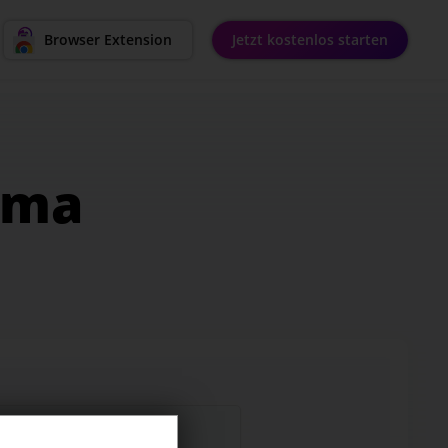
ok,
Browser Extension
Jetzt kostenlos starten
nerator
ema
n