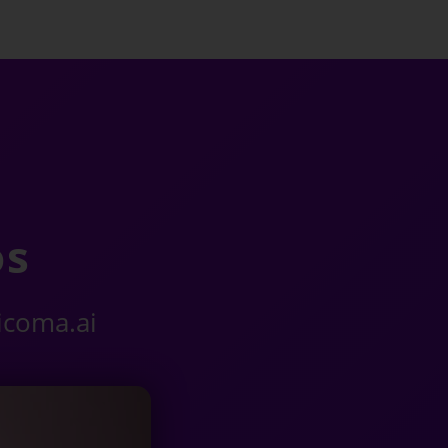
os
ricoma.ai