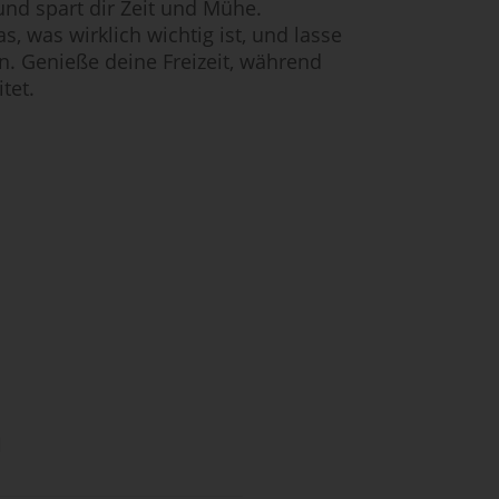
und spart dir Zeit und Mühe.
s, was wirklich wichtig ist, und lasse
en. Genieße deine Freizeit, während
tet.
n