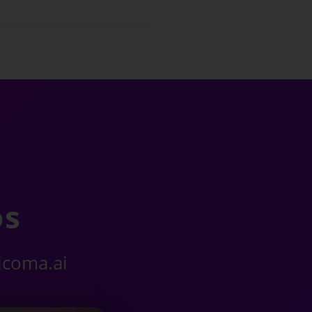
os
ricoma.ai