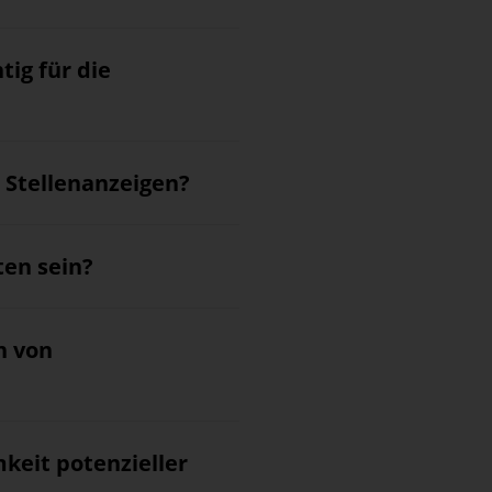
tig für die
n Stellenanzeigen?
ten sein?
n von
keit potenzieller