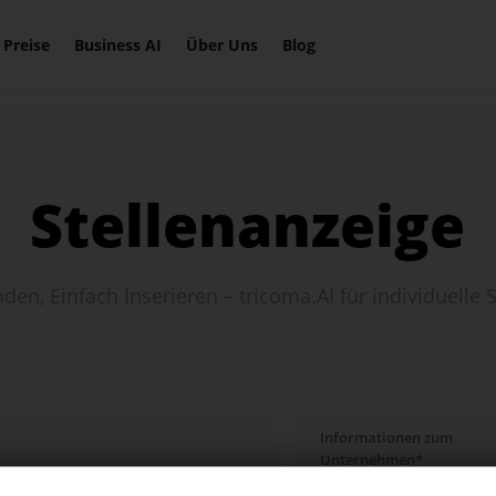
ogartikel schreiben
Hashtags (Tikt
Preise
Business AI
Über Uns
Blog
ssen
Insta...)
kTok Ads
AI Stimmenge
Stellenanzeige
chinhalt erstellen
Wiki
nden, Einfach Inserieren – tricoma.AI für individuelle 
Entdecke alle Features
Informationen zum
Unternehmen*