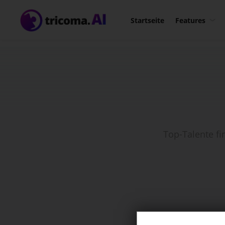
Bl
Startseite
Features
la
Ti
Bu
Top-Talente fi