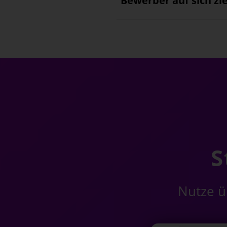
Bewerber auf sich zi
S
Nutze üb