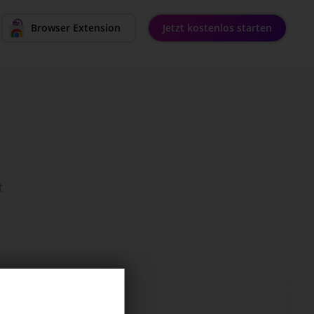
ok,
Browser Extension
Jetzt kostenlos starten
nerator
t