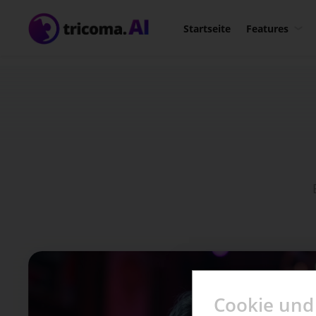
Bl
Startseite
Features
la
Ti
Bu
Cookie und