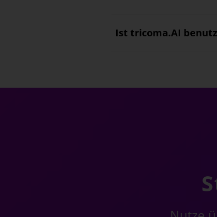
Ist tricoma.AI benut
S
Nutze üb