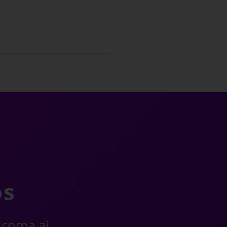
os
ricoma.ai