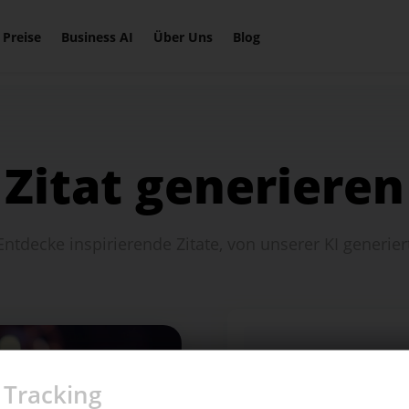
ogartikel schreiben
Hashtags (Tikt
Preise
Business AI
Über Uns
Blog
ssen
Insta...)
kTok Ads
AI Stimmenge
Zitat generieren
chinhalt erstellen
Wiki
Entdecke inspirierende Zitate, von unserer KI generier
Entdecke alle Features
 Tracking