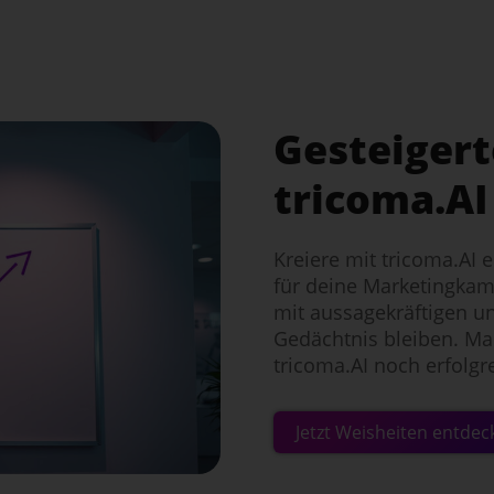
Gesteigert
tricoma.AI
Kreiere mit tricoma.AI 
für deine Marketingka
mit aussagekräftigen u
Gedächtnis bleiben. Ma
tricoma.AI noch erfolgr
Jetzt Weisheiten entdec