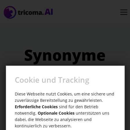
Synonyme
generieren
Cookie und Tracking
Finde die perfekten Worte für deine Texte
Diese Webseite nutzt Cookies, um eine sichere und
zuverlässige Bereitstellung zu gewährleisten.
Erforderliche Cookies
sind für den Betrieb
notwendig.
Optionale Cookies
unterstützen uns
dabei, die Webseite zu analysieren und
kontinuierlich zu verbessern.